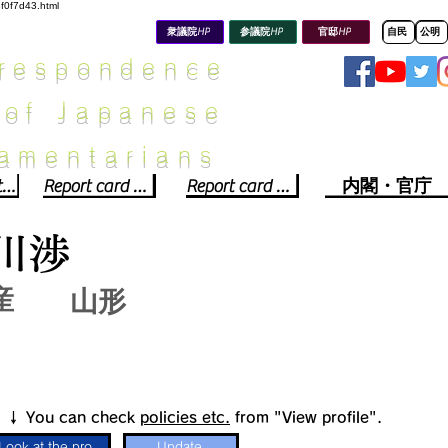
8f0f7d43.html
衆議院HP
参議院HP
官邸HP
自民
公明
rrespondence
 of Japanese
iamentarians​
Political party report card
Report card of the House of Representatives
Report card of the Upper House
内閣・官庁
川渉
産
山形
​↓ You can check
policies etc.
from "View profile".
Look at the profile
Update