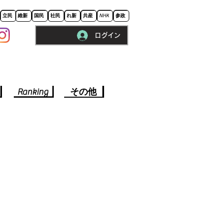
立民
維新
国民
社民
れ新
共産
NHK
参政
ログイン
※ロードに10秒程かかります。
Ranking
その他