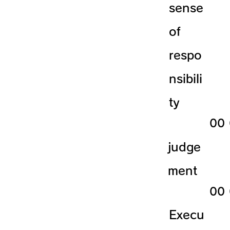
sense
of
respo
nsibili
ty
​00
judge
ment
​00
Execu