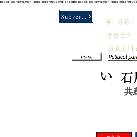
google-site-verification: google5c370e0b8f0f7d43.html
google-site-verification: google5c370e0b
Subscribe
a co
book
parl
home
い
石
共
evaluate