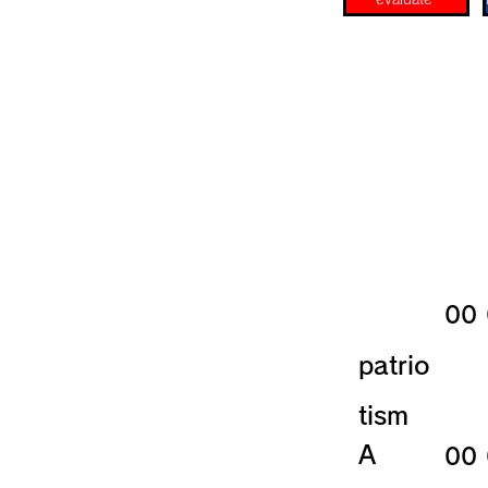
​00
patrio
tism
​A
​00