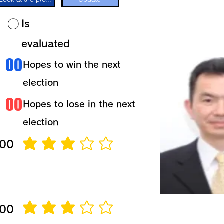
​〇​
​Is
evaluated
​00
​Hopes to win the next
election
​00
​Hopes to lose in the next
election
 00
average rating is 3 out of 5
 00
average rating is 3 out of 5