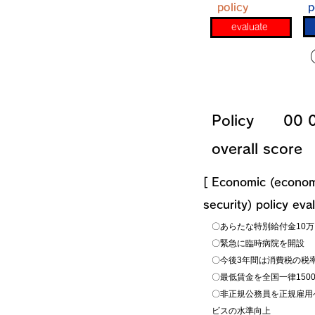
policy
p
evaluate
​Policy
​00 
overall score
[​ Economic (econo
security) policy eva
〇あらたな特別給付金10
〇緊急に臨時病院を開設
〇今後3年間は消費税の税
〇最低賃金を全国一律150
〇非正規公務員を正規雇用
ビスの水準向上