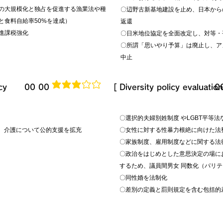
の大規模化と独占を促進する漁業法や種
〇辺野古新基地建設を止め、日本から
と食料自給率50%を達成）
返還
進課税強化
〇日米地位協定を全面改定し、対等・
〇所謂「思いやり予算」は廃止し、ア
中止
cy
​00 00
average rating is 3 out of 5
[​ Diversity policy evaluation
​0
〇選択的夫婦別姓制度 やLGBT平等法
、介護について公的支援を拡充
〇女性に対する性暴力根絶に向けた法
〇家族制度、雇用制度などに関する法
〇政治をはじめとした意思決定の場に
するため、議員間男女 同数化（パリ
〇同性婚を法制化
〇差別の定義と罰則規定を含む包括的