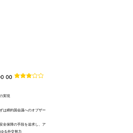
00 00
average rating is 3 out of 5
の実現
ずは締約国会議へのオブザー
安全保障の手段を追求し、ア
らゆる外交努力