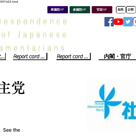
8f0f7d43.html
衆議院HP
参議院HP
官邸HP
自民
公明
rrespondence
 of Japanese
iamentarians​
Political party report card
Report card of the House of Representatives
Report card of the Upper House
内閣・官庁
主党
↓ See the