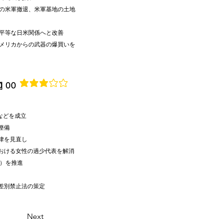
の米軍撤退、米軍基地の土地
平等な日米関係へと改善
メリカからの武器の爆買いを
]
0 00
average rating is 3 out of 5
などを成立
整備
律を見直し
おける女性の過少代表を解消
テ）を推進
差別禁止法の策定
Next