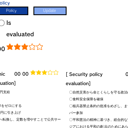
olicy
Policy
Update
​〇​
​Is
evaluated
00
average rating is 3 out of 5
mic
​00 00
average rating is 3 out of 5
[​ Security policy
​
luation]
evaluation]
万円支給
〇自然災害から命とくらしを守る政治
〇食料安全保障を確保
率をゼロにする
〇核兵器禁止条約の批准をめざし、ま
0円に引き上げ
バー参加
へ転換し、定数を増やすことで公共サー
〇平和憲法の精神に基づき、総合的な
ジアにおける平和の創 出のためにあ