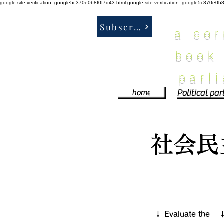
google-site-verification: google5c370e0b8f0f7d43.html
google-site-verification: google5c370e0b
Subscribe
a co
book
parl
home
社会民
​↓ Evaluate the
​