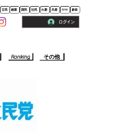
立民
維新
国民
社民
れ新
共産
NHK
参政
ログイン
※ロードに10秒程かかります。
Ranking
その他