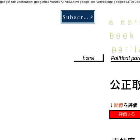
google-site-verification: google5c370e0b8f0f7d43.html
google-site-verification: google5c370e0b
Subscribe
a co
book
parl
home
公正
​↓
閣僚
を評価
評価する