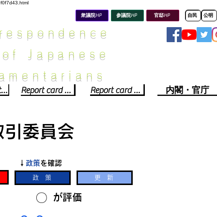
8f0f7d43.html
衆議院HP
参議院HP
官邸HP
自民
公明
rrespondence
 of Japanese
iamentarians​
Political party report card
Report card of the House of Representatives
Report card of the Upper House
内閣・官庁
取引委員会
​↓
政策
を確認
政 策
更 新
​〇​
​が評価