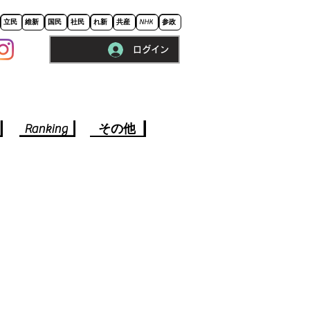
立民
維新
国民
社民
れ新
共産
NHK
参政
ログイン
※ロードに10秒程かかります。
Ranking
その他